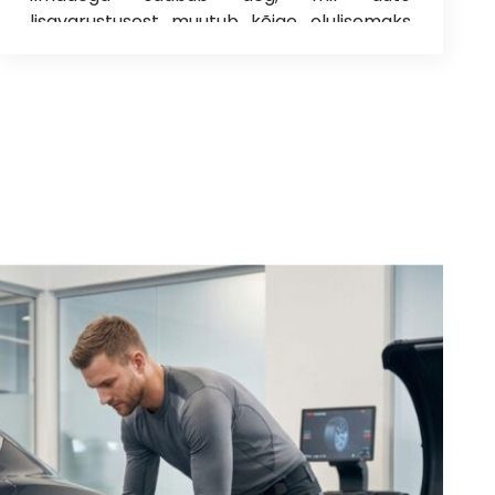
lisavarustusest muutub kõige olulisemaks
just konditsioneer. Kui lülitad kuumal päeval
kliimaseadme sisse, aga puhurist tuleb vaid
Kliimaseadme hooldus ei ole pelgalt
leiget õhku, on selge, et käes on aeg
mugavuse, vaid ka Sinu tervise ja rahakoti
autokliima täitmiseks
.
säästmise küsimus. Selles postituses
vaatame otsa kõige põletavamatele
küsimustele: miks autokliima täitmine vajalik
on, kui tihti peaks seda tegema ja milline on
autokliima täitmise hind
.