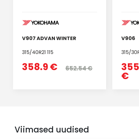
V907 ADVAN WINTER
V906
315/40R21 115
315/30R
358.9 €
355
652.54 €
€
Viimased uudised