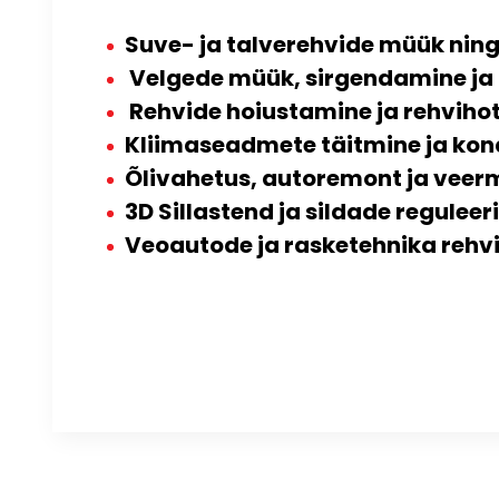
Suve- ja talverehvide müük nin
Velgede müük, sirgendamine ja
Rehvide hoiustamine ja rehvihot
Kliimaseadmete täitmine ja kon
Õlivahetus, autoremont ja veerm
3D Sillastend ja sildade regulee
Veoautode ja rasketehnika rehv