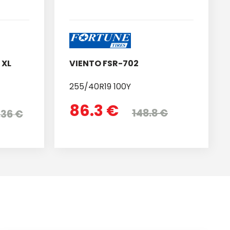
 XL
VIENTO FSR-702
255/40R19 100Y
86.3 €
148.8 €
.36 €