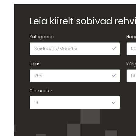
Leia kiirelt sobivad rehv
Kategooria
Hoo
Laius
Kõr
Diameeter