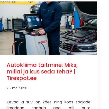
Autokliima täitmine: Miks,
millal ja kus seda teha? |
Tirespot.ee
28. mai 2026
Kevad ja suvi on käes ning koos soojade
ilmadega saabub aeg, mil auto