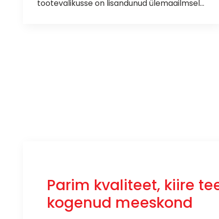
tootevalikusse on lisandunud ülemaailmselt
tunnustatud tootja Fortune värskeim pärl:
Kui Sinu eesmärgiks on leida rehv, mis pakub
Fortune PERFECTUS FSR-602
.
täiuslikku tasakaalu suurepärase juhitavuse,
vaikse sõidu ja taskukohase hinna vahel, siis
on see mudel loodud just Sulle.
Parim kvaliteet, kiire t
kogenud meeskond