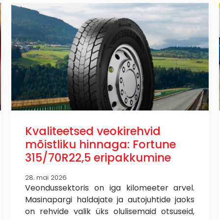
Kvaliteetsed veokirehvid
mõistliku hinnaga: Fortune
315/70R22,5 eripakkumine
28. mai 2026
Veondussektoris on iga kilomeeter arvel.
Masinapargi haldajate ja autojuhtide jaoks
on rehvide valik üks olulisemaid otsuseid,