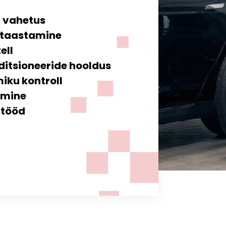
g vahetus
 taastamine
ell
ditsioneeride hooldus
iku kontroll
rimine
itööd