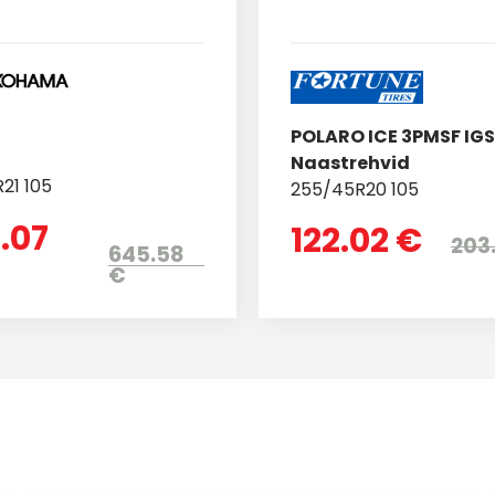
POLARO ICE 3PMSF IGS
Naastrehvid
21 105
255/45R20 105
.07
122.02 €
203
645.58
€