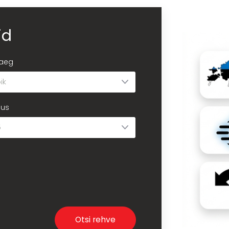
id
aeg
gus
Otsi rehve