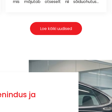
mis mõjutab otseselt nii sõiduohutust,
kütusekulu kui ka ettevõtte jooksvaid
kulusid. Just seetõttu on meil heameel tuua
Tirespot.ee tootevalikusse
erakordne pakkumine usaldusväärsetelt
Loe kõiki uudised
Fortune Tires tootjatelt. Praegu on Tirespoti
Pärnu esinduses ja e-poes saadaval
populaarne veokirehvi mõõt 315/70R22,5
täiesti masendavalt hea soodushinnaga –
vaid 220.- € (hinnale lisandub käibemaks).
eenindus ja