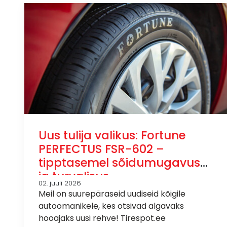
Uus tulija valikus: Fortune
PERFECTUS FSR-602 –
tipptasemel sõidumugavus
ja turvalisus
02. juuli 2026
Meil on suurepäraseid uudiseid kõigile
autoomanikele, kes otsivad algavaks
hooajaks uusi rehve! Tirespot.ee