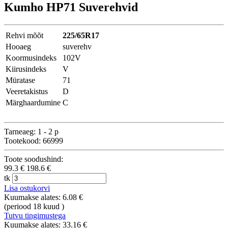
Kumho HP71 Suverehvid
Rehvi mõõt
225/65R17
Hooaeg
suverehv
Koormusindeks
102V
Kiirusindeks
V
Müratase
71
Veeretakistus
D
Märghaardumine
C
Tarneaeg:
1 - 2 p
Tootekood: 66999
Toote soodushind:
99.3 €
198.6 €
tk
Lisa ostukorvi
Kuumakse alates:
6.08 €
(periood 18 kuud )
Tutvu tingimustega
Kuumakse alates:
33.16 €