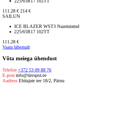
225/65R17 102TT
111.28 €
214 €
SAILUN
ICE BLAZER WST3 Naastutatud
225/65R17 102TT
111.28 €
Vaata lähemalt
Võta meiega ühendust
Telefon
+372 53 09 88 76
E-post
info@tirespot.ee
Aadress
Ehitajate tee 18/2, Pärnu