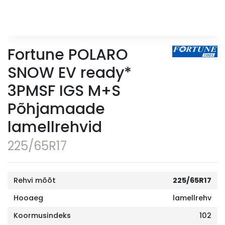
Fortune POLARO
SNOW EV ready*
3PMSF IGS M+S
Põhjamaade
lamellrehvid
225/65R17
Rehvi mõõt
225/65R17
Hooaeg
lamellrehv
Koormusindeks
102