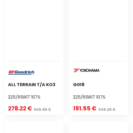
ALL TERRAIN T/A KO3
G018
225/65R17 107S
225/65R17 107S
278.22 €
191.55 €
505.85 €
348.28 €