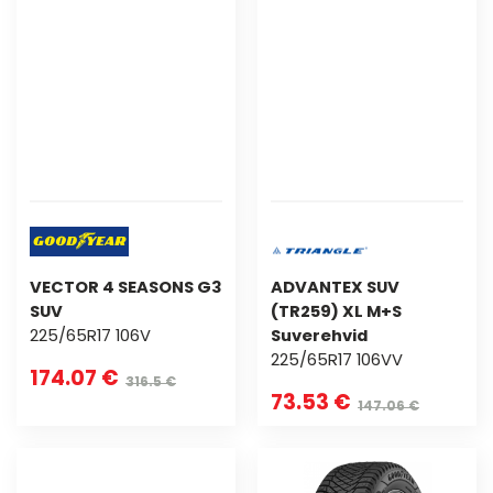
VECTOR 4 SEASONS G3
ADVANTEX SUV
SUV
(TR259) XL M+S
225/65R17 106V
Suverehvid
225/65R17 106VV
174.07 €
316.5 €
73.53 €
147.06 €