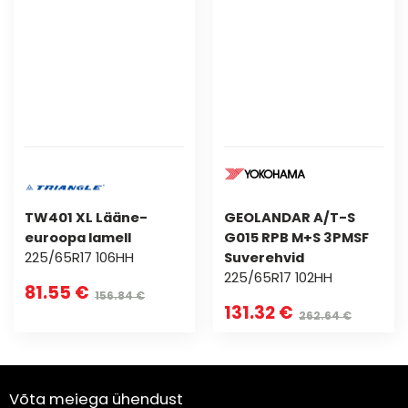
TW401 XL Lääne-
GEOLANDAR A/T-S
euroopa lamell
G015 RPB M+S 3PMSF
225/65R17 106HH
Suverehvid
225/65R17 102HH
81.55 €
156.84 €
131.32 €
262.64 €
Võta meiega ühendust