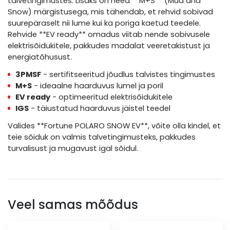
talvetingimustes. Lisaks on need **M+S** (Mud and
Snow) märgistusega, mis tähendab, et rehvid sobivad
suurepäraselt nii lume kui ka poriga kaetud teedele.
Rehvide **EV ready** omadus viitab nende sobivusele
elektrisõidukitele, pakkudes madalat veeretakistust ja
energiatõhusust.
3PMSF
- sertifitseeritud jõudlus talvistes tingimustes
M+S
- ideaalne haarduvus lumel ja poril
EV ready
- optimeeritud elektrisõidukitele
IGS
- täiustatud haarduvus jäistel teedel
Valides **Fortune POLARO SNOW EV**, võite olla kindel, et
teie sõiduk on valmis talvetingimusteks, pakkudes
turvalisust ja mugavust igal sõidul.
Veel samas mõõdus