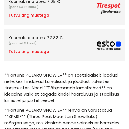
Kuumakse alates:
7.08 €
(periood 12 kuud )
Tutvu tingimustega
Kuumakse alates:
27.82 €
(periood 3 kuud)
Tutvu tingimustega
**Fortune POLARO SNOW EV** on spetsiaalselt loodud
neile, kes hindavad turvalisust ja jõudlust talvistes
tingimustes. Need **Põhjamaade lamellrehvid** on
ideaalne valik, et tagada kindel haarduvus ja stabiilsus
lumistel ja jäistel teedel.
**Fortune POLARO SNOW EV** rehvid on varustatud
**3PMSF** (Three Peak Mountain Snowflake)
märgistusega, mis kinnitab nende võimekust karmides