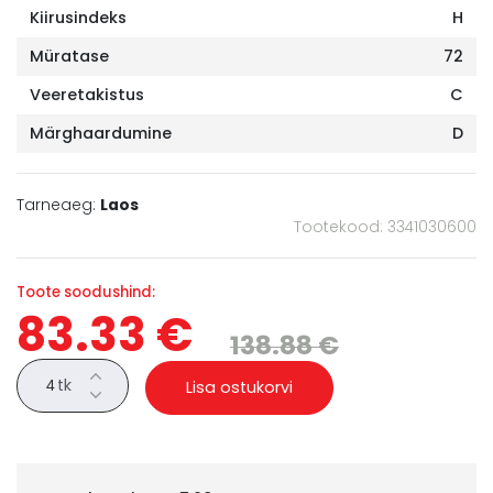
Kiirusindeks
H
Müratase
72
Veeretakistus
C
Märghaardumine
D
Tarneaeg:
Laos
Tootekood: 3341030600
Toote soodushind:
83.33 €
138.88 €
tk
Lisa ostukorvi